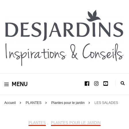
Avec le blog Desjardins, nous avons pour volonté de partager et de transmettre
au plus grand nombre, notre savoir-faire, nos conseils, et toutes nos idées
Desjardins
d’aménagement d’intérieur et d’extérieur.
MENU
Inspirations &
Conseils
Accueil
PLANTES
Plantes pour le jardin
LES SALADES
PLANTES
,
PLANTES POUR LE JARDIN