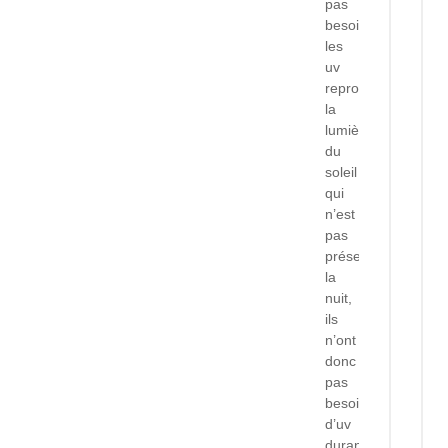
pas
besoin,
les
uv
reproduisent
la
lumière
du
soleil
qui
n’est
pas
présent
la
nuit,
ils
n’ont
donc
pas
besoin
d’uv
durant