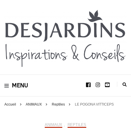
Avec le blog Desjardins, nous avons pour volonté de partager et de transmettre
au plus grand nombre, notre savoir-faire, nos conseils, et toutes nos idées
Desjardins
d’aménagement d’intérieur et d’extérieur.
MENU
Inspirations &
Conseils
Accueil
ANIMAUX
Reptiles
LE POGONA VITTICEPS
ANIMAUX
,
REPTILES