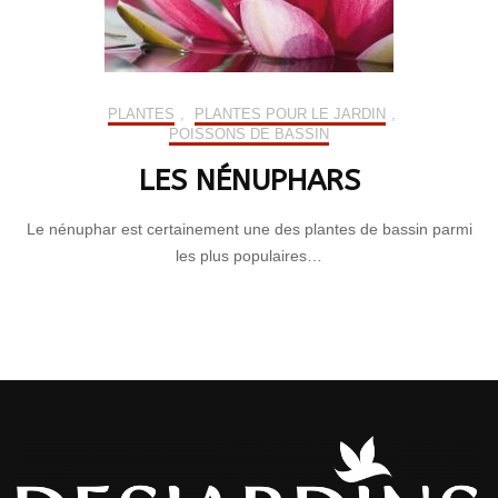
PLANTES
,
PLANTES POUR LE JARDIN
,
POISSONS DE BASSIN
LES NÉNUPHARS
Le nénuphar est certainement une des plantes de bassin parmi
les plus populaires…