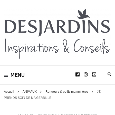
Avec le blog Desjardins, nous avons pour volonté de partager et de transmettre
au plus grand nombre, notre savoir-faire, nos conseils, et toutes nos idées
Desjardins
d’aménagement d’intérieur et d’extérieur.
MENU
Inspirations &
Conseils
Accueil
ANIMAUX
Rongeurs & petits mammifères
JE
PRENDS SOIN DE MA GERBILLE