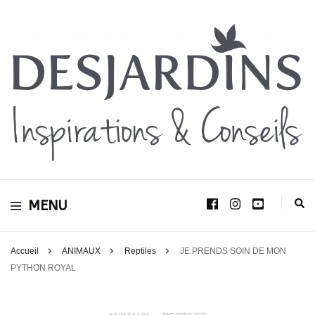
Avec le blog Desjardins, nous avons pour volonté de partager et de transmettre
au plus grand nombre, notre savoir-faire, nos conseils, et toutes nos idées
Desjardins
d’aménagement d’intérieur et d’extérieur.
MENU
Inspirations &
Conseils
Accueil
ANIMAUX
Reptiles
JE PRENDS SOIN DE MON
PYTHON ROYAL