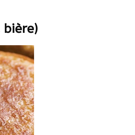
eils
 bière)