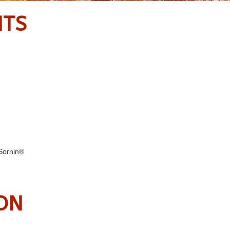
NTS
 Sornin®
ION