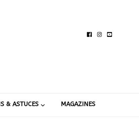
té de partager et de transmettre au plus grand
rdins
toutes nos idées d’aménagement d’intérieur et
rieur.
NS & ASTUCES
MAGAZINES
tions &