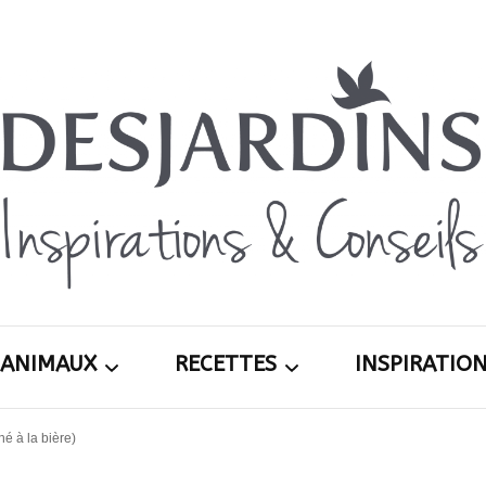
Avec le blog Desjardins, nous avons pour volon
Desja
nombre, notre savoir-faire, nos conseils, et 
d’exté
ANIMAUX
RECETTES
INSPIRATIO
Inspira
é à la bière)
ardin
Chiens
Apéritifs
Printemps