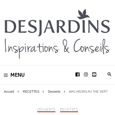
Avec le blog Desjardins, nous avons pour volonté de partager et de transmettre
au plus grand nombre, notre savoir-faire, nos conseils, et toutes nos idées
Desjardins
d’aménagement d’intérieur et d’extérieur.
MENU
Inspirations &
Conseils
Accueil
RECETTES
Desserts
MACARONS AU THE VERT
DESSERTS
,
RECETTES