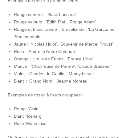
Exemples de rosier à grandes fleurs :
Rouge sombre : ‘Black baccara’
Rouge velours : ‘Edith Piaf’, ‘Rouge Adam’
Rouge et blanc crème : ‘Brocéliande’, ‘La Garçonne’,
‘Sentimentale’
Jaune : ‘Nicolas Hulot’, ‘Souvenir de Marcel Proust’
Rose : ‘André le Notre Criterion’
Orange : ‘Louis de Funès’, ‘France Libre’
Mauve : ‘Chartreuse de Parme’, ‘Claude Brasseur’
Violet : ‘Charles de Gaulle’, ‘Mamy bleue’
Blanc : ‘Grand Nord’, ‘Jeanne Moreau’
Exemples de rosier à fleurs groupées :
Rouge ‘Alain’
Blanc ‘Iceberg’
Rose ‘Mona Lisa’.
On trouve aussi les rosiers anglais qui ont la particularité