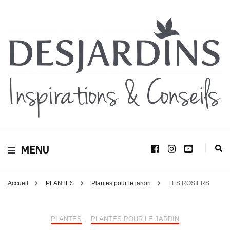
Avec le blog Desjardins, nous avons pour volonté de partager et de transmettre
au plus grand nombre, notre savoir-faire, nos conseils, et toutes nos idées
Desjardins
d’aménagement d’intérieur et d’extérieur.
MENU
Inspirations &
Conseils
Accueil
PLANTES
Plantes pour le jardin
LES ROSIERS
PLANTES
,
PLANTES POUR LE JARDIN