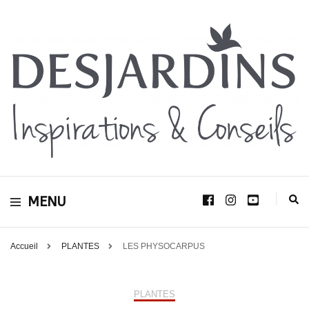
Avec le blog Desjardins, nous avons pour volonté de partager et de transmettre
au plus grand nombre, notre savoir-faire, nos conseils, et toutes nos idées
Desjardins
d’aménagement d’intérieur et d’extérieur.
MENU
Inspirations &
Conseils
Accueil
PLANTES
LES PHYSOCARPUS
PLANTES