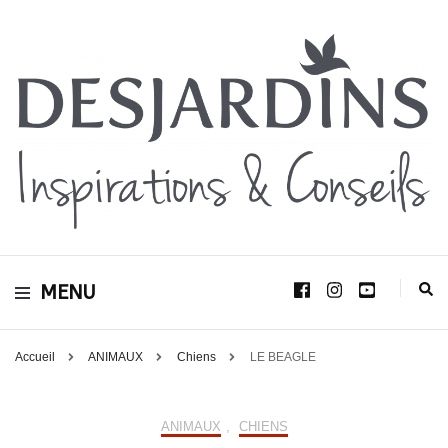
Avec le blog Desjardins, nous avons pour volonté de partager et de transmettre
au plus grand nombre, notre savoir-faire, nos conseils, et toutes nos idées
Desjardins
d’aménagement d’intérieur et d’extérieur.
MENU
Inspirations &
Conseils
Accueil
ANIMAUX
Chiens
LE BEAGLE
ANIMAUX
,
CHIENS