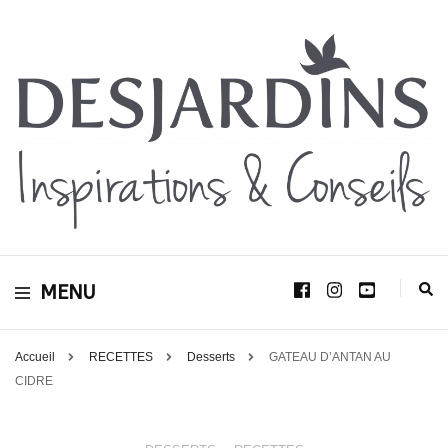
Avec le blog Desjardins, nous avons pour volonté de partager et de transmettre
au plus grand nombre, notre savoir-faire, nos conseils, et toutes nos idées
Desjardins
d’aménagement d’intérieur et d’extérieur.
MENU
Inspirations &
Conseils
Accueil
RECETTES
Desserts
GATEAU D’ANTAN AU
CIDRE