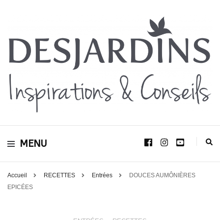
Avec le blog Desjardins, nous avons pour volonté de partager et de transmettre
au plus grand nombre, notre savoir-faire, nos conseils, et toutes nos idées
Desjardins
d’aménagement d’intérieur et d’extérieur.
MENU
Inspirations &
Conseils
Accueil
RECETTES
Entrées
DOUCES AUMÔNIÈRES
EPICÉES