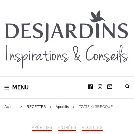
Avec le blog Desjardins, nous avons pour volonté de partager et de transmettre
au plus grand nombre, notre savoir-faire, nos conseils, et toutes nos idées
Desjardins
d’aménagement d’intérieur et d’extérieur.
MENU
Inspirations &
Conseils
Accueil
RECETTES
Apéritifs
TZATZIKI GRECQUE
APÉRITIFS
,
ENTRÉES
,
RECETTES