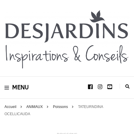
Avec le blog Desjardins, nous avons pour volonté de partager et de transmettre
au plus grand nombre, notre savoir-faire, nos conseils, et toutes nos idées
Desjardins
d’aménagement d’intérieur et d’extérieur.
MENU
Inspirations &
Conseils
Accueil
ANIMAUX
Poissons
TATEURNDINA
OCELLICAUDA