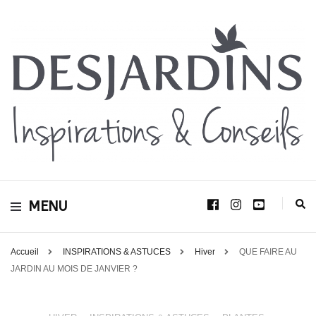
Avec le blog Desjardins, nous avons pour volonté de partager et de transmettre
au plus grand nombre, notre savoir-faire, nos conseils, et toutes nos idées
Desjardins
d’aménagement d’intérieur et d’extérieur.
MENU
Inspirations &
Conseils
Accueil
INSPIRATIONS & ASTUCES
Hiver
QUE FAIRE AU
JARDIN AU MOIS DE JANVIER ?