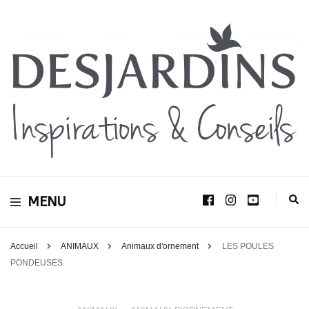
Avec le blog Desjardins, nous avons pour volonté de partager et de transmettre
au plus grand nombre, notre savoir-faire, nos conseils, et toutes nos idées
Desjardins
d’aménagement d’intérieur et d’extérieur.
MENU
Inspirations &
Conseils
Accueil
ANIMAUX
Animaux d'ornement
LES POULES
PONDEUSES