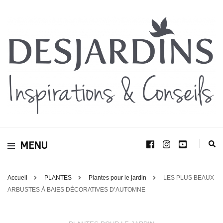
Avec le blog Desjardins, nous avons pour volonté de partager et de transmettre
au plus grand nombre, notre savoir-faire, nos conseils, et toutes nos idées
Desjardins
d’aménagement d’intérieur et d’extérieur.
MENU
Inspirations &
Conseils
Accueil
PLANTES
Plantes pour le jardin
LES PLUS BEAUX
ARBUSTES À BAIES DÉCORATIVES D’AUTOMNE