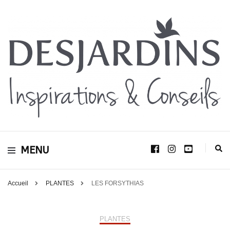
Avec le blog Desjardins, nous avons pour volonté de partager et de transmettre
au plus grand nombre, notre savoir-faire, nos conseils, et toutes nos idées
Desjardins
d’aménagement d’intérieur et d’extérieur.
MENU
Inspirations &
Conseils
Accueil
PLANTES
LES FORSYTHIAS
PLANTES