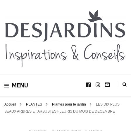
Avec le blog Desjardins, nous avons pour volonté de partager et de transmettre
au plus grand nombre, notre savoir-faire, nos conseils, et toutes nos idées
Desjardins
d’aménagement d’intérieur et d’extérieur.
MENU
Inspirations &
Conseils
Accueil
PLANTES
Plantes pour le jardin
LES DIX PLUS
BEAUX ARBRES ET ARBUSTES FLEURIS DU MOIS DE DECEMBRE