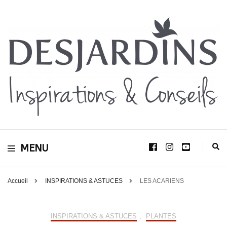
Avec le blog Desjardins, nous avons pour volonté de partager et de transmettre
au plus grand nombre, notre savoir-faire, nos conseils, et toutes nos idées
Desjardins
d’aménagement d’intérieur et d’extérieur.
MENU
Inspirations &
Conseils
Accueil
INSPIRATIONS & ASTUCES
LES ACARIENS
INSPIRATIONS & ASTUCES
,
PLANTES