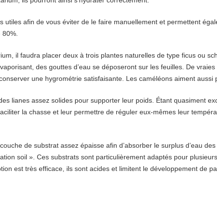
s utiles afin de vous éviter de le faire manuellement et permettent ég
e 80%.
m, il faudra placer deux à trois plantes naturelles de type ficus ou sche
en vaporisant, des gouttes d’eau se déposeront sur les feuilles. De vrai
à conserver une hygrométrie satisfaisante. Les caméléons aiment aussi p
rd des lianes assez solides pour supporter leur poids. Étant quasiment e
faciliter la chasse et leur permettre de réguler eux-mêmes leur tempéra
 couche de substrat assez épaisse afin d’absorber le surplus d’eau des 
tion soil ». Ces substrats sont particulièrement adaptés pour plusieurs
tion est très efficace, ils sont acides et limitent le développement de 