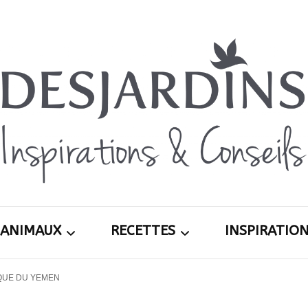
Avec le blog Desjardins, nous avons pour volon
Desja
nombre, notre savoir-faire, nos conseils, et 
d’exté
ANIMAUX
RECETTES
INSPIRATIO
Inspira
QUE DU YEMEN
ardin
Chiens
Apéritifs
Printemps