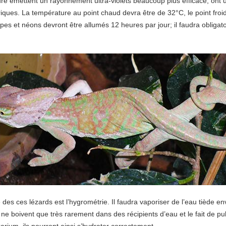
ure émettent un rayonnement ultra-violets beaucoup plus efficace, ont 
triques. La température au point chaud devra être de 32°C, le point froi
pes et néons devront être allumés 12 heures par jour; il faudra obligato
es ces lézards est l’hygrométrie. Il faudra vaporiser de l’eau tiède en
e boivent que très rarement dans des récipients d’eau et le fait de pul
xarium, ils pourront ainsi s’hydrater correctement.