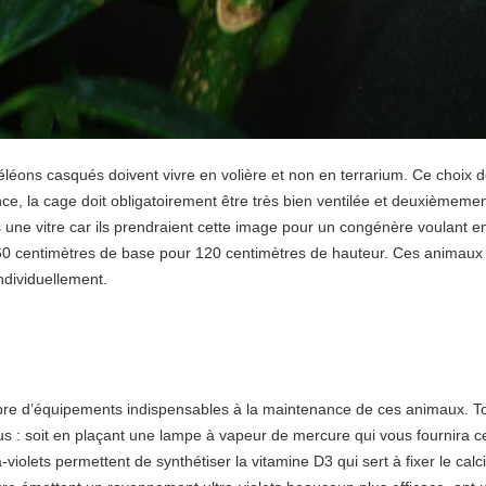
éons casqués doivent vivre en volière et non en terrarium. Ce choix d
e, la cage doit obligatoirement être très bien ventilée et deuxièmemen
 une vitre car ils prendraient cette image pour un congénère voulant emp
0 centimètres de base pour 120 centimètres de hauteur. Ces animaux ne
individuellement.
ombre d’équipements indispensables à la maintenance de ces animaux. Tout
vous : soit en plaçant une lampe à vapeur de mercure qui vous fournira 
violets permettent de synthétiser la vitamine D3 qui sert à fixer le ca