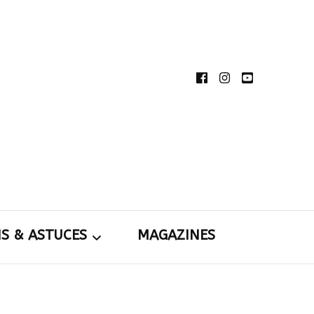
té de partager et de transmettre au plus grand
rdins
toutes nos idées d’aménagement d’intérieur et
rieur.
NS & ASTUCES
MAGAZINES
tions &