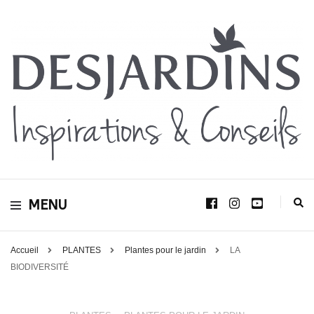
Avec le blog Desjardins, nous avons pour volonté de partager et de transmettre
au plus grand nombre, notre savoir-faire, nos conseils, et toutes nos idées
Desjardins
d’aménagement d’intérieur et d’extérieur.
MENU
Inspirations &
Conseils
Accueil
PLANTES
Plantes pour le jardin
LA
BIODIVERSITÉ