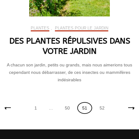
PLANTES
,
PLANTES POUR LE JARDIN
DES PLANTES RÉPULSIVES DANS
VOTRE JARDIN
A chacun son jardin, petits ou grands, mais nous aimerions tous
cependant nous débarrasser, de ces insectes ou mammifères
indésirables
Navigation
Page
Page
Page
Page
1
…
50
51
52
des
articles