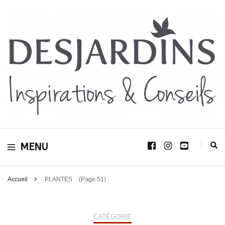
Avec le blog Desjardins, nous avons pour volonté de partager et de transmettre
au plus grand nombre, notre savoir-faire, nos conseils, et toutes nos idées
Desjardins
d’aménagement d’intérieur et d’extérieur.
MENU
Inspirations &
Conseils
Accueil
PLANTES
(Page 51)
CATÉGORIE