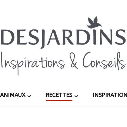
Avec le blog Desjardins, nous avons pour volon
Desja
nombre, notre savoir-faire, nos conseils, et 
d’exté
ANIMAUX
RECETTES
INSPIRATIO
Inspira
ardin
Chiens
Apéritifs
Printemps