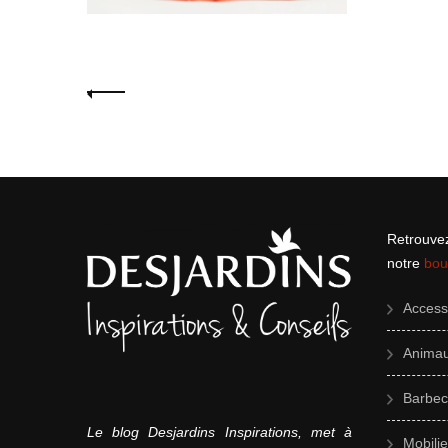
Navigation
des
articles
Retrouvez
notre
bou
Accesso
Animau
Barbec
Le blog Desjardins Inspirations, met à
Mobilie