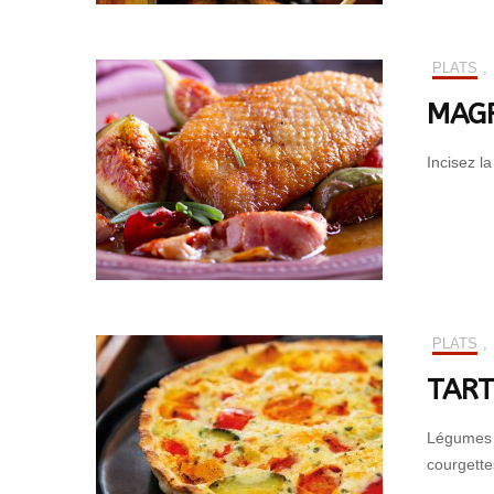
PLATS
,
MAGR
Incisez l
PLATS
,
TART
Légumes s
courgette