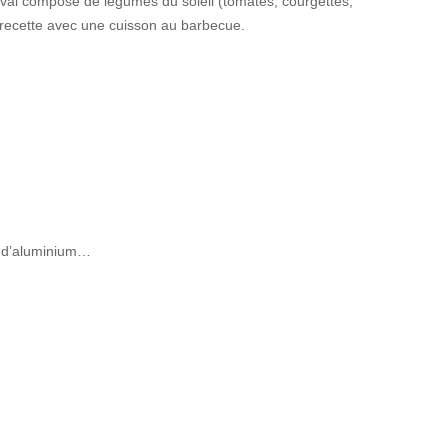
estival composé de légumes du soleil (tomates, courgettes,
a recette avec une cuisson au barbecue.
r d’aluminium…