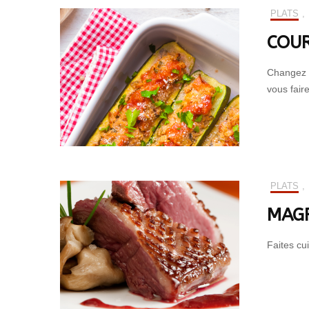
PLATS
,
COUR
Changez d
vous faire
PLATS
,
MAGR
Faites cu