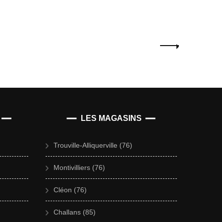
LES MAGASINS
Trouville-Alliquerville (76)
Montivilliers (76)
Cléon (76)
Challans (85)