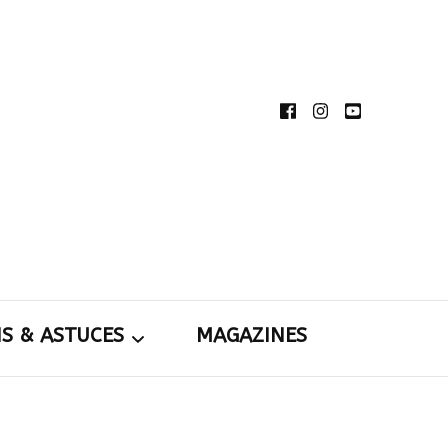
té de partager et de transmettre au plus grand
rdins
toutes nos idées d’aménagement d’intérieur et
rieur.
NS & ASTUCES
MAGAZINES
tions &