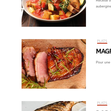
Recette t
aubergine
PLATS
,
MAGR
Pour une 
PLATS
,