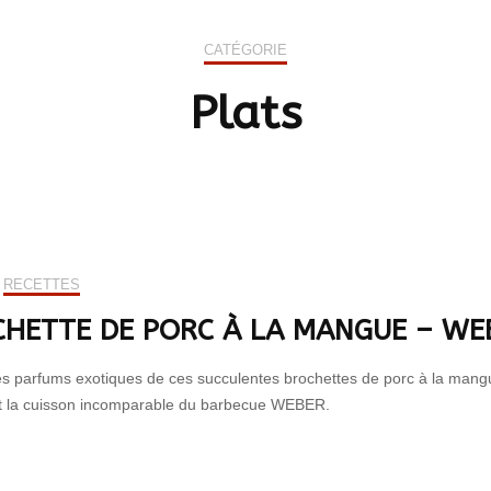
Cons
Chats
Entrées
Été
CATÉGORIE
Rongeurs & petits
Plats
Automne
mammifères
Plats
Desserts
Hiver
Poissons
Sauces
Poissons de bassin
Boissons chaudes
Reptiles
RECETTES
Oiseaux du ciel,
abeilles & animaux de
HETTE DE PORC À LA MANGUE – WE
la nature
es parfums exotiques de ces succulentes brochettes de porc à la mangue
Animaux d’ornement
t la cuisson incomparable du barbecue WEBER.