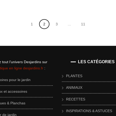
Page
Page
Page
Page
1
2
3
…
11
LES CATÉGORIES
 tout l’univers Desjardins sur
tique en ligne desjardins.fr
:
PLANTES
ires pour le jardin
ANIMAUX
x et accessoires
RECETTES
ues & Planchas
INSPIRATIONS & ASTUCES
r de jardin