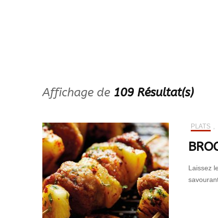
Plantes & fleurs
d’intérieur
Affichage de
109 Résultat(s)
PLATS
,
BROC
Laissez l
savouran