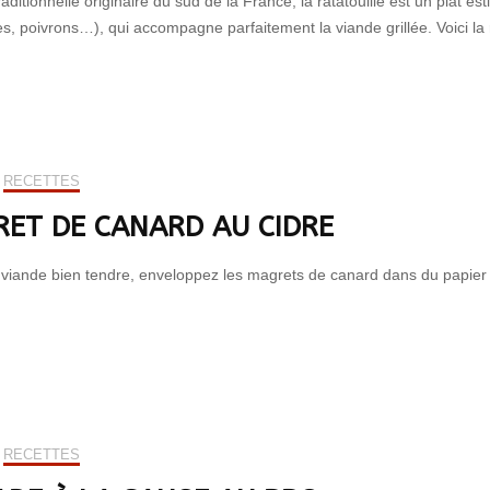
raditionnelle originaire du sud de la France, la ratatouille est un plat 
s, poivrons…), qui accompagne parfaitement la viande grillée. Voici l
RECETTES
ET DE CANARD AU CIDRE
viande bien tendre, enveloppez les magrets de canard dans du papie
RECETTES