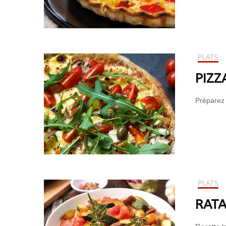
PLATS
,
PIZZ
Préparez 
PLATS
,
RATA