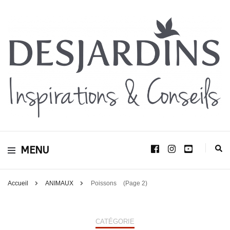
Avec le blog Desjardins, nous avons pour volonté de partager et de transmettre
au plus grand nombre, notre savoir-faire, nos conseils, et toutes nos idées
Desjardins
d’aménagement d’intérieur et d’extérieur.
MENU
Inspirations &
Conseils
Accueil
ANIMAUX
Poissons
(Page 2)
CATÉGORIE