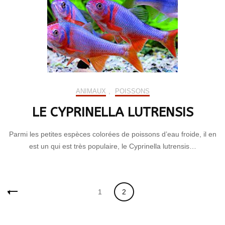
ANIMAUX
,
POISSONS
LE CYPRINELLA LUTRENSIS
Parmi les petites espèces colorées de poissons d’eau froide, il en
est un qui est très populaire, le Cyprinella lutrensis…
Navigation
Page
Page
1
2
des
articles