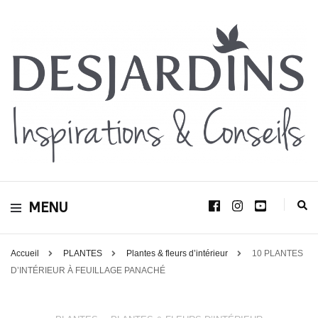
Avec le blog Desjardins, nous avons pour volonté de partager et de transmettre
au plus grand nombre, notre savoir-faire, nos conseils, et toutes nos idées
Desjardins
d’aménagement d’intérieur et d’extérieur.
MENU
Inspirations &
Conseils
Accueil
PLANTES
Plantes & fleurs d’intérieur
10 PLANTES
D’INTÉRIEUR À FEUILLAGE PANACHÉ