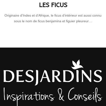
LES FICUS
Originaire d’Indes et d’Afrique, le ficus d’intérieur est aussi connu
sous le nom de ficus benjamina et figuier pleureur…