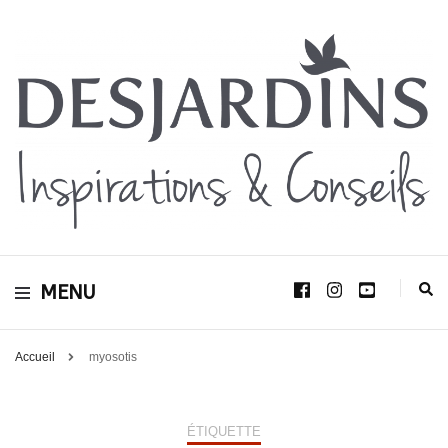
Avec le blog Desjardins, nous avons pour volonté de partager et de transmettre
au plus grand nombre, notre savoir-faire, nos conseils, et toutes nos idées
Desjardins
d’aménagement d’intérieur et d’extérieur.
MENU
Inspirations &
Conseils
Accueil
myosotis
ÉTIQUETTE