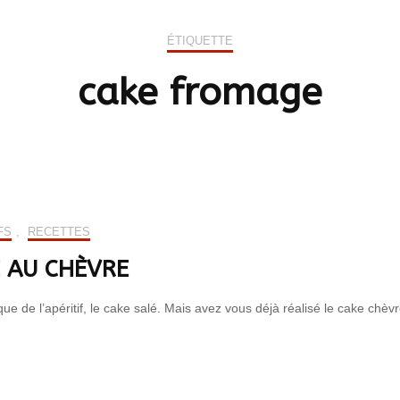
Cons
Chats
Entrées
Été
ÉTIQUETTE
Rongeurs & petits
Plats
Automne
mammifères
cake fromage
Desserts
Hiver
Poissons
Sauces
Poissons de bassin
Boissons chaudes
Reptiles
FS
,
RECETTES
Oiseaux du ciel,
abeilles & animaux de
 AU CHÈVRE
la nature
ue de l’apéritif, le cake salé. Mais avez vous déjà réalisé le cake chèvre
Animaux d’ornement