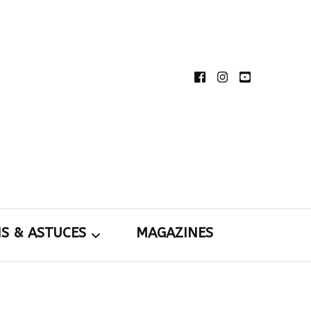
té de partager et de transmettre au plus grand
rdins
toutes nos idées d’aménagement d’intérieur et
rieur.
NS & ASTUCES
MAGAZINES
tions &