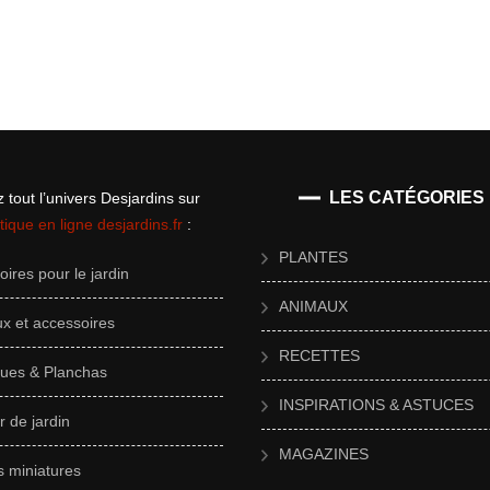
LES CATÉGORIES
 tout l’univers Desjardins sur
tique en ligne desjardins.fr
:
PLANTES
ires pour le jardin
ANIMAUX
x et accessoires
RECETTES
ues & Planchas
INSPIRATIONS & ASTUCES
r de jardin
MAGAZINES
s miniatures