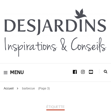
Avec le blog Desjardins, nous avons pour volonté de partager et de transmettre
au plus grand nombre, notre savoir-faire, nos conseils, et toutes nos idées
Desjardins
d’aménagement d’intérieur et d’extérieur.
MENU
Inspirations &
Conseils
Accueil
barbecue
(Page 3)
ÉTIQUETTE