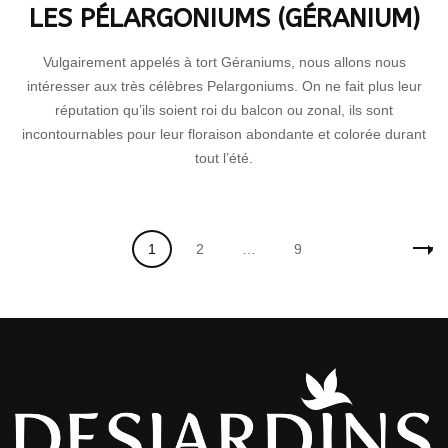
LES PÉLARGONIUMS (GÉRANIUM)
Vulgairement appelés à tort Géraniums, nous allons nous
intéresser aux très célèbres Pelargoniums. On ne fait plus leur
réputation qu’ils soient roi du balcon ou zonal, ils sont
incontournables pour leur floraison abondante et colorée durant
tout l’été.
Navigation
Page
Page
Page
1
2
…
9
des
articles