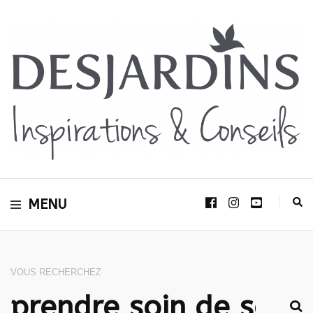
Avec le blog Desjardins, nous avons pour volonté de partager et de transmettre
au plus grand nombre, notre savoir-faire, nos conseils, et toutes nos idées
Desjardins
d’aménagement d’intérieur et d’extérieur.
MENU
Inspirations &
Conseils
VOUS RECHERCHEZ
RECHERCHER :